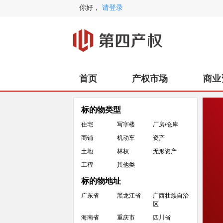
你好，
请登录
首页
产权市场
商业
标的物类型
住宅
写字楼
厂房/仓库
商铺
机动车
资产
土地
林权
无形资产
工程
其他类
标的物地址
广东省
黑龙江省
广西壮族自治
区
海南省
重庆市
四川省